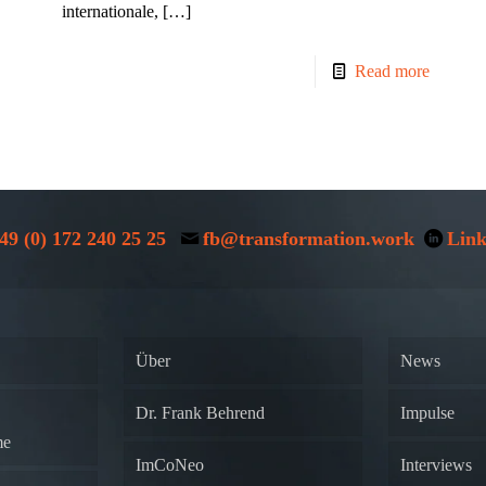
internationale,
[…]
Read more
49 (0) 172 240 25 25
fb@transformation.work
Link
Über
News
Dr. Frank Behrend
Impulse
me
ImCoNeo
Interviews