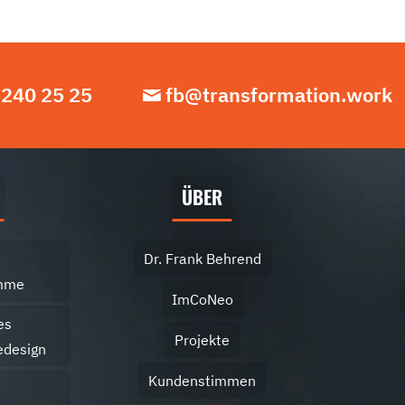
 240 25 25
fb@transformation.work
ÜBER
Dr. Frank Behrend
amme
ImCoNeo
es
Projekte
edesign
Kundenstimmen