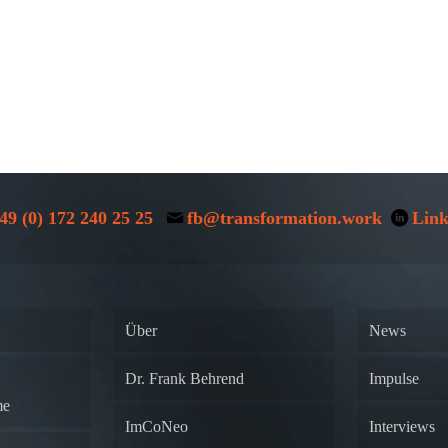
49 (0) 172 240 25 25
fb@transformation.work
Link
Über
News
Dr. Frank Behrend
Impulse
me
ImCoNeo
Interviews