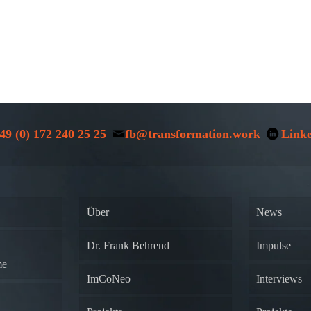
49 (0) 172 240 25 25
fb@transformation.work
Link
Über
News
Dr. Frank Behrend
Impulse
me
ImCoNeo
Interviews