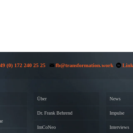
49 (0) 172 240 25 25
fb@transformation.work
Link
Über
News
Dr. Frank Behrend
Impulse
me
ImCoNeo
Interviews