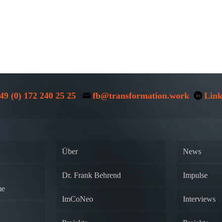
49 (0) 172 240 25 25
fb@transformation.work
Link
Über
News
Dr. Frank Behrend
Impulse
me
ImCoNeo
Interviews